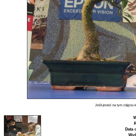
Jeśli jesteś na tym zdjęciu k
W
R
Data 
Wyś