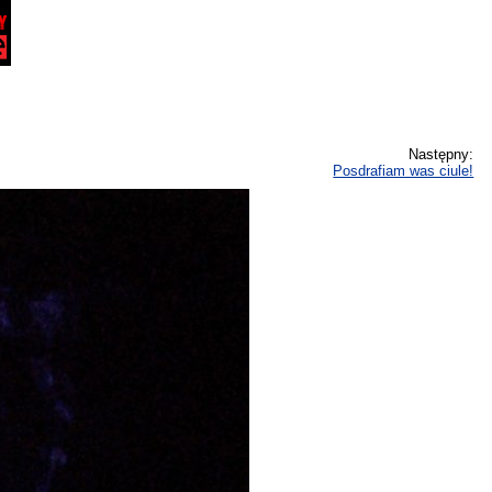
Następny:
Posdrafiam was ciule!