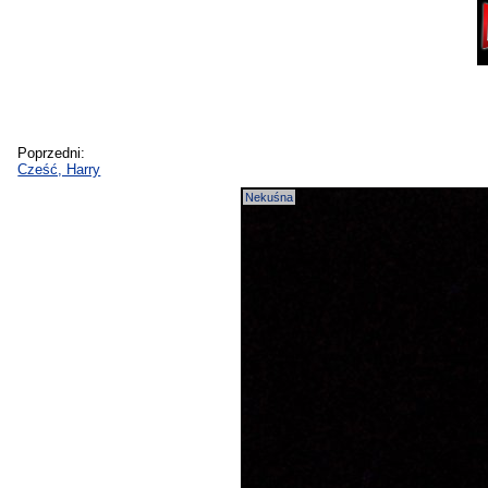
Poprzedni:
Cześć, Harry
Nekuśna