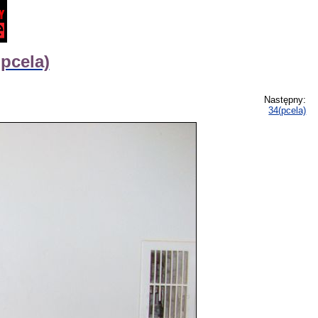
pcela)
Następny:
34(pcela)