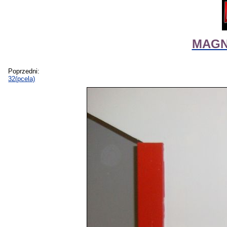
MAGNI
Poprzedni:
32(pcela)