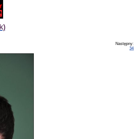
k)
Następny:
34