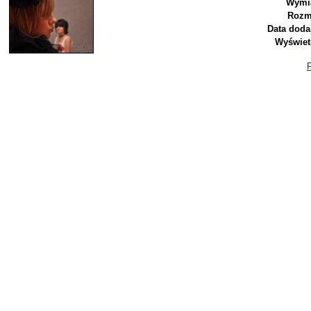
Wymia
Rozm
Data doda
Wyświet
P