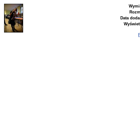
Wymia
Rozm
Data doda
Wyświet
P