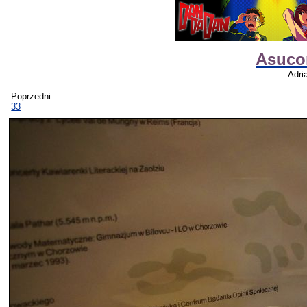
Asucon
Adri
Poprzedni:
33