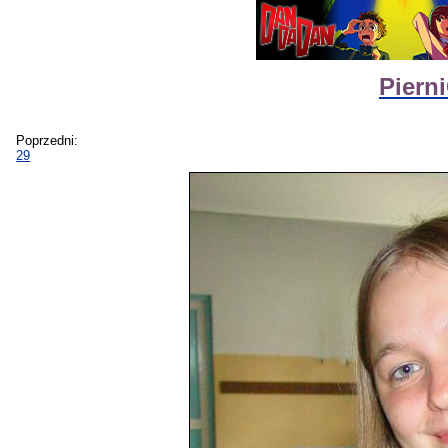
Piern
Poprzedni:
29