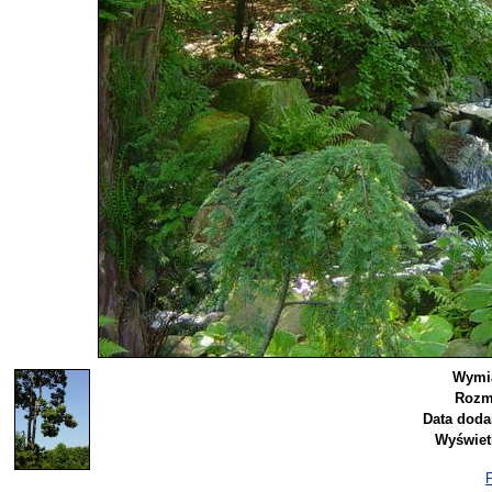
Wymia
Rozm
Data doda
Wyświet
P