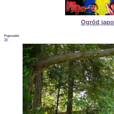
Ogród japo
Poprzedni:
34