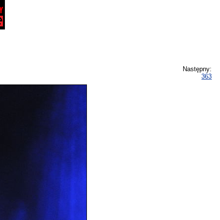
Następny:
363