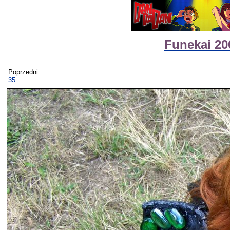
Funekai 20
Poprzedni:
35