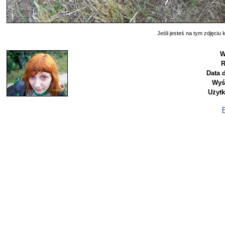
Jeśli jesteś na tym zdjęciu k
W
R
Data 
Wyś
Użyt
P