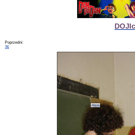
DOJIc
Poprzedni:
36
Alqua