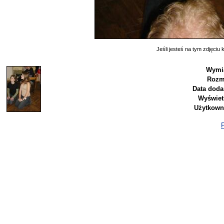
Jeśli jesteś na tym zdjęciu k
Wymia
Rozm
Data doda
Wyświet
Użytkown
P