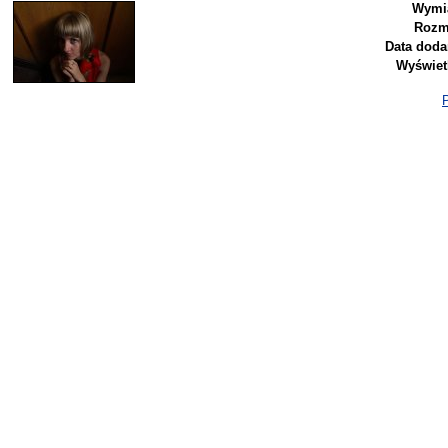
Wymia
Rozm
Data doda
Wyświet
P