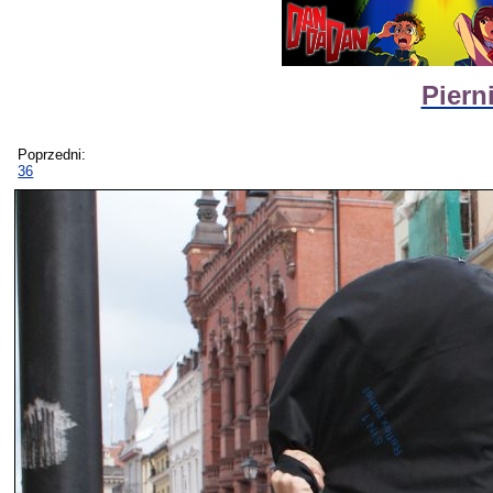
Piern
Poprzedni:
36