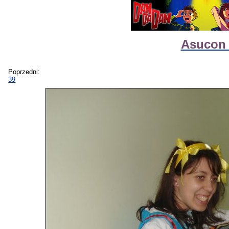
Asucon 
Poprzedni:
39