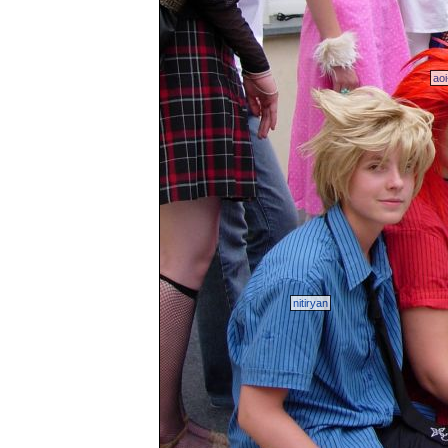
ao
nitiryan