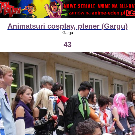
Animatsuri cosplay, plener (Gargu)
Gargu
43
minto