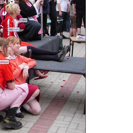
Elliot
Michiru
theor