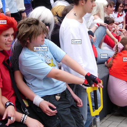
i-san
Garet
Lila-chan
Nen
Me