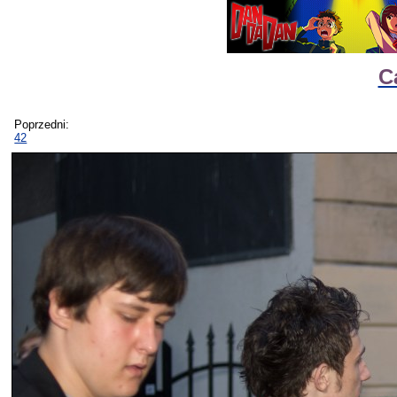
C
Poprzedni:
42