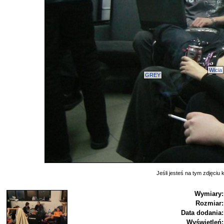
Wicia
GREY
Jeśli jesteś na tym zdjęciu k
Wymiary:
Rozmiar:
Data dodania:
Wyświetleń: