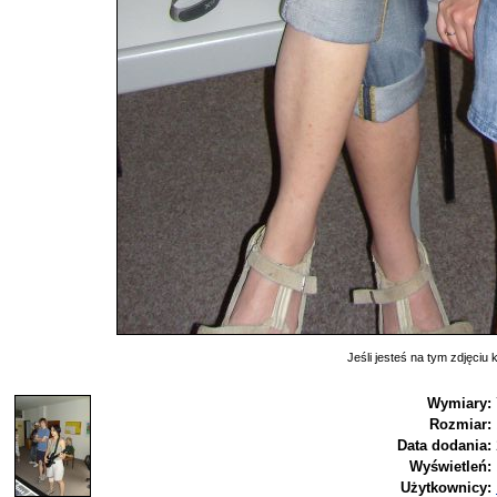
Jeśli jesteś na tym zdjęciu k
Wymiary:
Rozmiar:
Data dodania:
Wyświetleń:
Użytkownicy: