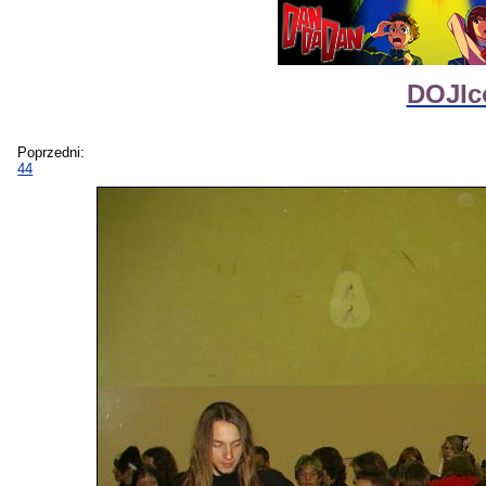
DOJIc
Poprzedni:
44