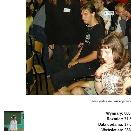
Garet
Jeśli jesteś na tym zdjęciu k
Wymiary:
800
Rozmiar:
71,
Data dodania:
17.
Wyświetleń:
238