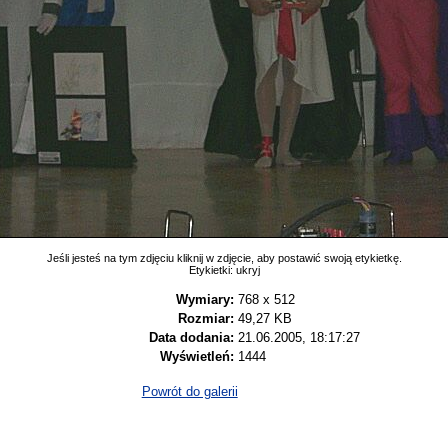
Jeśli jesteś na tym zdjęciu kliknij w zdjęcie, aby postawić swoją etykietkę.
Etykietki:
ukryj
Wymiary:
768 x 512
Rozmiar:
49,27 KB
Data dodania:
21.06.2005, 18:17:27
Wyświetleń:
1444
Powrót do galerii