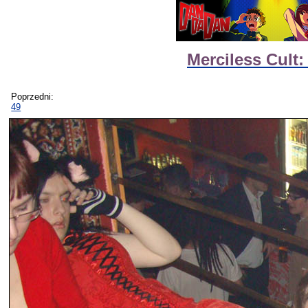
Merciless Cult:
Poprzedni:
49