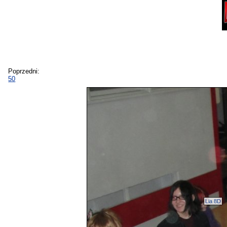
Poprzedni:
50
Lia 8D