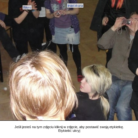
linasakura
Wero
Jeśli jesteś na tym zdjęciu kliknij w zdjęcie, aby postawić swoją etykietkę.
Etykietki:
ukryj