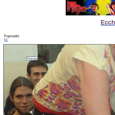
Ecch
Poprzedni:
51
Dajmos