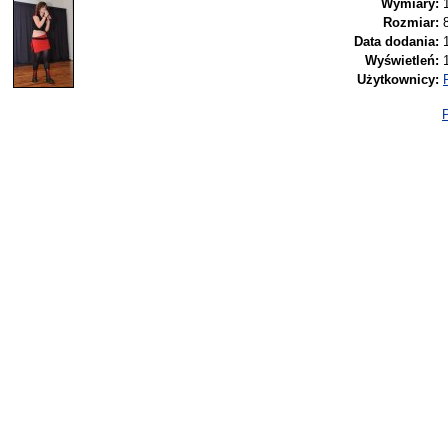
Wymiary:
Rozmiar:
Data dodania:
Wyświetleń:
Użytkownicy:
P