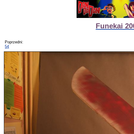
Funekai 20
Poprzedni:
54