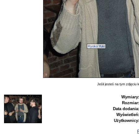
Ryoko Yuki
Jeśli jesteś na tym zdjęciu k
Wymiary
Rozmiar
Data dodania
Wyświetleń
Użytkownicy
P