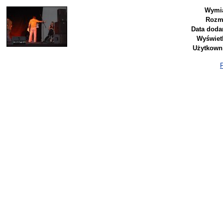
Wymia
Rozm
Data doda
Wyświet
Użytkown
P