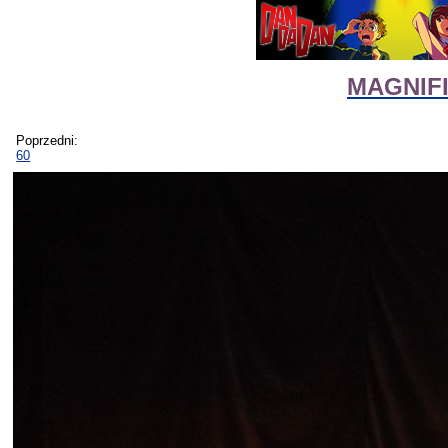
MAGNIFIc
Poprzedni:
60