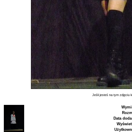
Jeśli jesteś na tym zdjęciu k
Wymia
Rozm
Data doda
Wyświet
Użytkown