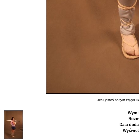
Jeśli jesteś na tym zdjęciu k
Wymia
Rozm
Data doda
Wyświet