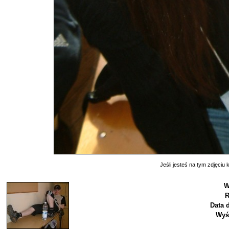
Jeśli jesteś na tym zdjęciu k
W
R
Data 
Wyś