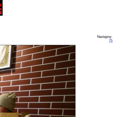
Następny:
75