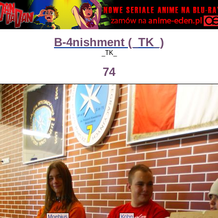
B-4nishment (_TK_)
_TK_
74
Moebius
Kobo