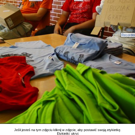
Recorde
Jeśli jesteś na tym zdjęciu kliknij w zdjęcie, aby postawić swoją etykietkę.
Etykietki:
ukryj