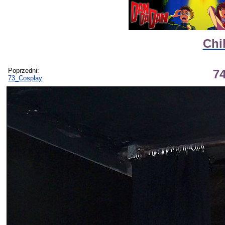
Chi
Poprzedni:
7
73_Cosplay