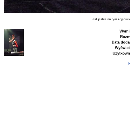
Jeśli jesteś na tym zdjęciu k
Wymia
Rozm
Data doda
Wyświet
Użytkown
P