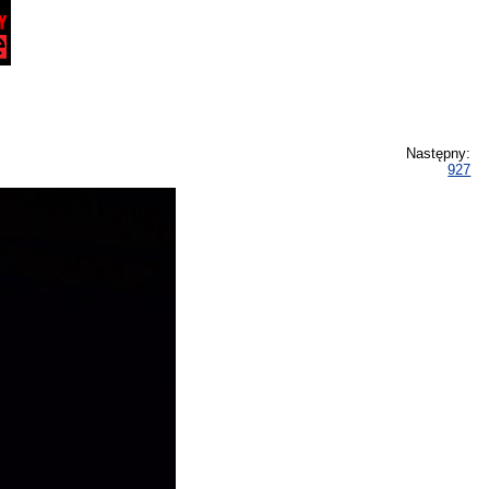
Następny:
927