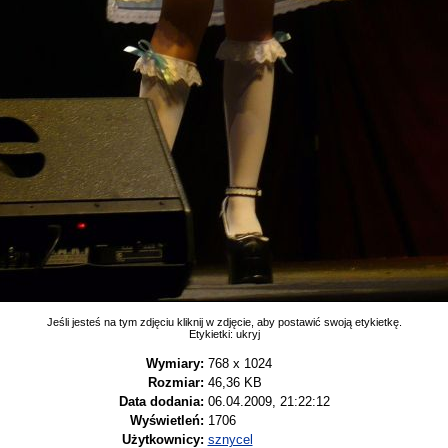
Jeśli jesteś na tym zdjęciu kliknij w zdjęcie, aby postawić swoją etykietkę.
Etykietki:
ukryj
Wymiary:
768 x 1024
Rozmiar:
46,36 KB
Data dodania:
06.04.2009, 21:22:12
Wyświetleń:
1706
Użytkownicy:
sznycel