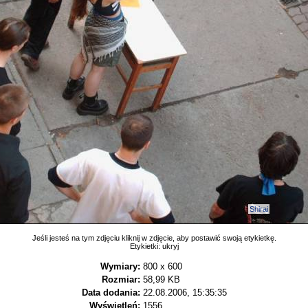
Shirai
Jeśli jesteś na tym zdjęciu kliknij w zdjęcie, aby postawić swoją etykietkę.
Etykietki:
ukryj
Wymiary:
800 x 600
Rozmiar:
58,99 KB
Data dodania:
22.08.2006, 15:35:35
Wyświetleń:
1556