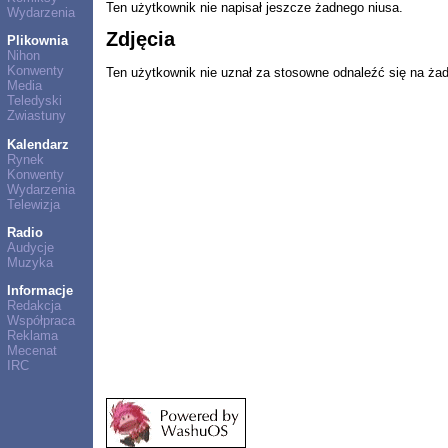
Ten użytkownik nie napisał jeszcze żadnego niusa.
Wydarzenia
Zdjęcia
Plikownia
Nihon
Konwenty
Ten użytkownik nie uznał za stosowne odnaleźć się na ża
Media
Teledyski
Zwiastuny
Kalendarz
Rynek
Konwenty
Wydarzenia
Telewizja
Radio
Audycje
Muzyka
Informacje
Redakcja
Współpraca
Reklama
Mecenat
IRC