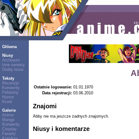
Główna
Niusy
Archiwum
Inne serwisy
Dodaj niusa
A
Teksty
Recenzje
Ostatnie logowanie:
01.01.1970
Konwenty
Felietony
Data rejestracji:
03.06.2010
Humor
Kiosk
Znajomi
Galerie
Anime
Abby nie ma jeszcze żadnych znajomych.
Manga
Konwenty
Niusy i komentarze
Cosplay
Fanarty
Komiksy