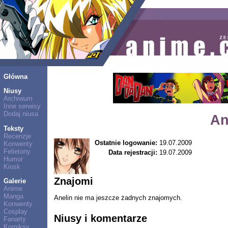
Główna
Niusy
Archiwum
Inne serwisy
Dodaj niusa
An
Teksty
Recenzje
Ostatnie logowanie:
19.07.2009
Konwenty
Felietony
Data rejestracji:
19.07.2009
Humor
Kiosk
Znajomi
Galerie
Anime
Manga
Anelin nie ma jeszcze żadnych znajomych.
Konwenty
Cosplay
Niusy i komentarze
Fanarty
Komiksy