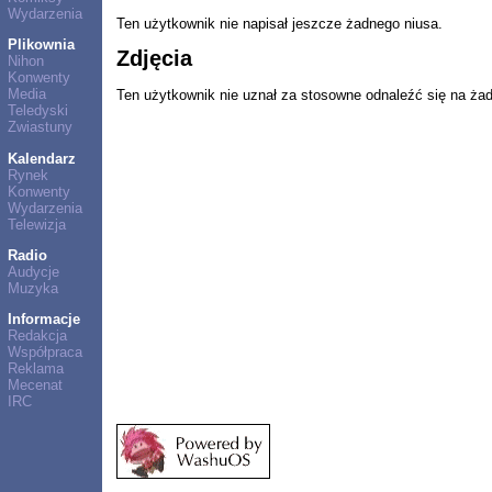
Wydarzenia
Ten użytkownik nie napisał jeszcze żadnego niusa.
Plikownia
Zdjęcia
Nihon
Konwenty
Media
Ten użytkownik nie uznał za stosowne odnaleźć się na ża
Teledyski
Zwiastuny
Kalendarz
Rynek
Konwenty
Wydarzenia
Telewizja
Radio
Audycje
Muzyka
Informacje
Redakcja
Współpraca
Reklama
Mecenat
IRC