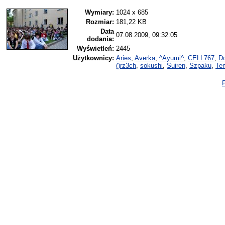
Wymiary:
1024 x 685
Rozmiar:
181,22 KB
Data
07.08.2009, 09:32:05
dodania:
Wyświetleń:
2445
Użytkownicy:
Aries
,
Averka
,
^Ayumi^
,
CELL767
,
Do
()rz3ch
,
sokushi
,
Suiren
,
Szpaku
,
Te
P