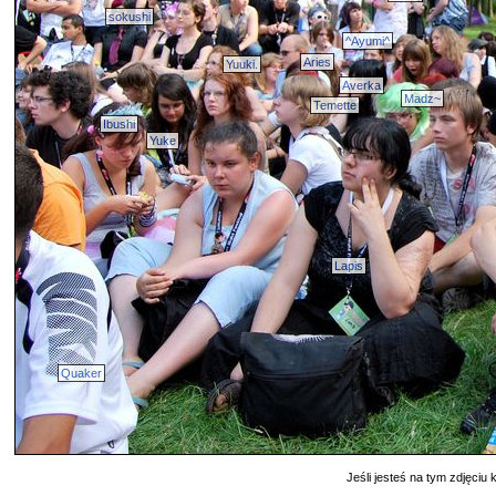
sokushi
^Ayumi^
Aries
Yuuki.
Averka
Madz~
Temette
Ibushi
Yuke
Lapis
Quaker
Jeśli jesteś na tym zdjęciu k