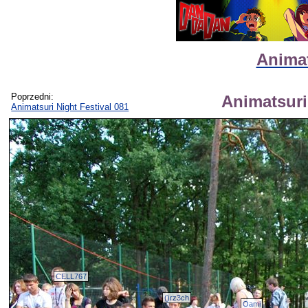
Animat
Poprzedni:
Animatsuri
Animatsuri Night Festival 081
CELL767
()rz3ch
Oami