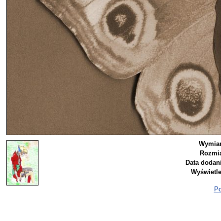
Wymiar
Rozmia
Data dodani
Wyświetle
Po