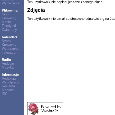
Ten użytkownik nie napisał jeszcze żadnego niusa.
Wydarzenia
Zdjęcia
Plikownia
Nihon
Konwenty
Ten użytkownik nie uznał za stosowne odnaleźć się na ża
Media
Teledyski
Zwiastuny
Kalendarz
Rynek
Konwenty
Wydarzenia
Telewizja
Radio
Audycje
Muzyka
Informacje
Redakcja
Współpraca
Reklama
Mecenat
IRC