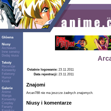
Główna
Niusy
Archiwum
Inne serwisy
Dodaj niusa
Arc
Teksty
Recenzje
Ostatnie logowanie:
23.11.2011
Konwenty
Felietony
Data rejestracji:
23.11.2011
Humor
Kiosk
Znajomi
Galerie
Anime
Arcan788 nie ma jeszcze żadnych znajomych.
Manga
Konwenty
Niusy i komentarze
Cosplay
Fanarty
Komiksy