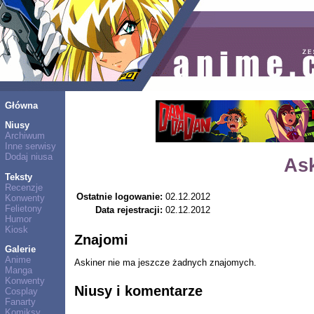
Główna
Niusy
Archiwum
Inne serwisy
Dodaj niusa
As
Teksty
Recenzje
Ostatnie logowanie:
02.12.2012
Konwenty
Felietony
Data rejestracji:
02.12.2012
Humor
Kiosk
Znajomi
Galerie
Anime
Askiner nie ma jeszcze żadnych znajomych.
Manga
Konwenty
Niusy i komentarze
Cosplay
Fanarty
Komiksy