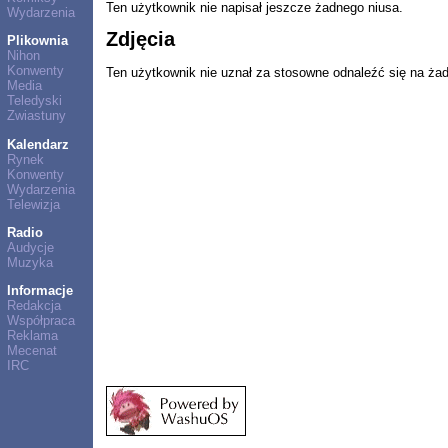
Ten użytkownik nie napisał jeszcze żadnego niusa.
Wydarzenia
Zdjęcia
Plikownia
Nihon
Konwenty
Ten użytkownik nie uznał za stosowne odnaleźć się na ża
Media
Teledyski
Zwiastuny
Kalendarz
Rynek
Konwenty
Wydarzenia
Telewizja
Radio
Audycje
Muzyka
Informacje
Redakcja
Współpraca
Reklama
Mecenat
IRC