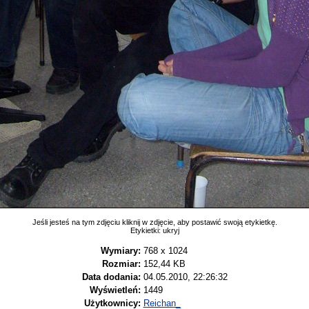
Jeśli jesteś na tym zdjęciu kliknij w zdjęcie, aby postawić swoją etykietkę.
Etykietki:
ukryj
Wymiary:
768 x 1024
Rozmiar:
152,44 KB
Data dodania:
04.05.2010, 22:26:32
Wyświetleń:
1449
Użytkownicy:
Reichan_