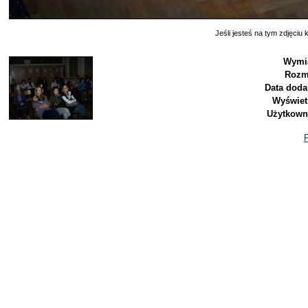
Jeśli jesteś na tym zdjęciu k
Wymia
Rozm
Data doda
Wyświet
Użytkown
P