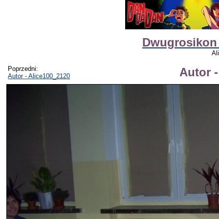
Dwugrosikon 
Al
Poprzedni:
Autor 
Autor - Alice100_2120