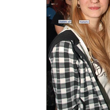
Justek xP
YumeNi