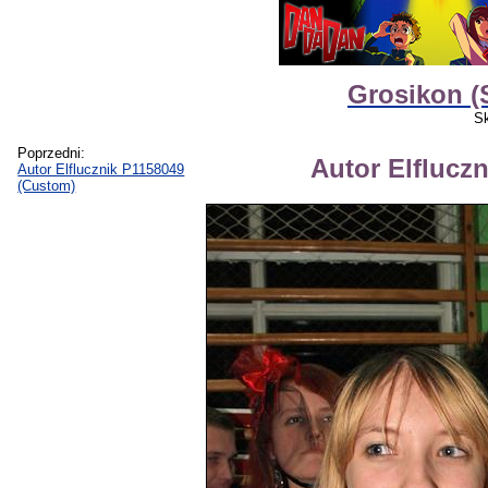
Grosikon (S
Sk
Poprzedni:
Autor Elflucz
Autor Elflucznik P1158049
(Custom)