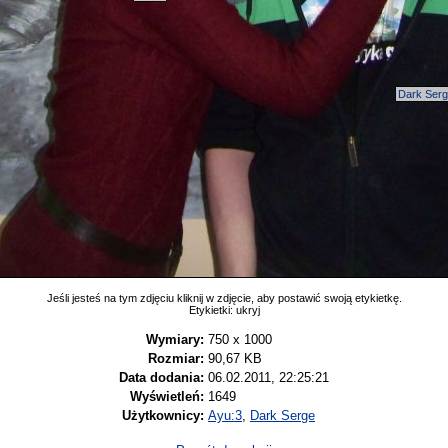
Dark Ser
Jeśli jesteś na tym zdjęciu kliknij w zdjęcie, aby postawić swoją etykietkę.
Etykietki:
ukryj
Wymiary:
750 x 1000
Rozmiar:
90,67 KB
Data dodania:
06.02.2011, 22:25:21
Wyświetleń:
1649
Użytkownicy:
Ayu:3
,
Dark Serge