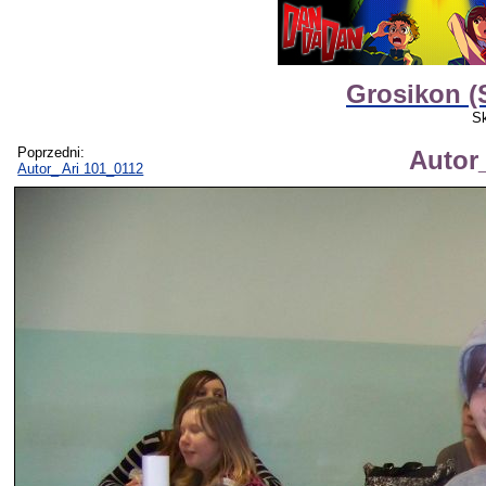
Grosikon (S
Sk
Poprzedni:
Autor
Autor_ Ari 101_0112