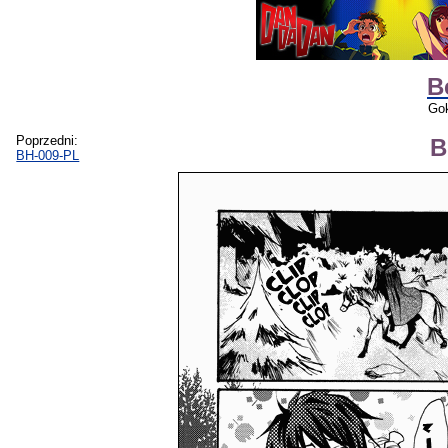
B
Gok
Poprzedni:
B
BH-009-PL