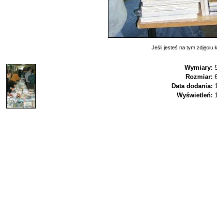
Jeśli jesteś na tym zdjęciu k
Wymiary:
Rozmiar:
Data dodania:
Wyświetleń: