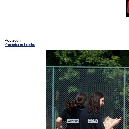
Poprzedni:
Zamiatanie boiska
GREY
Adorian