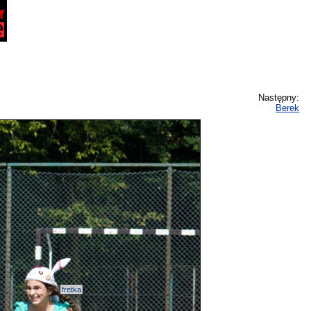
Następny:
Berek
fretka