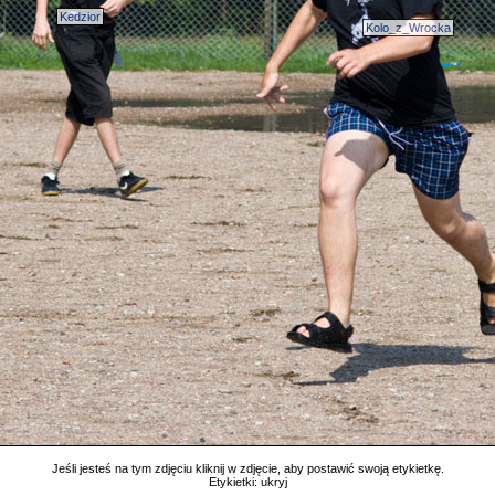
Kedzior
Kolo_z_Wrocka
Jeśli jesteś na tym zdjęciu kliknij w zdjęcie, aby postawić swoją etykietkę.
Etykietki:
ukryj