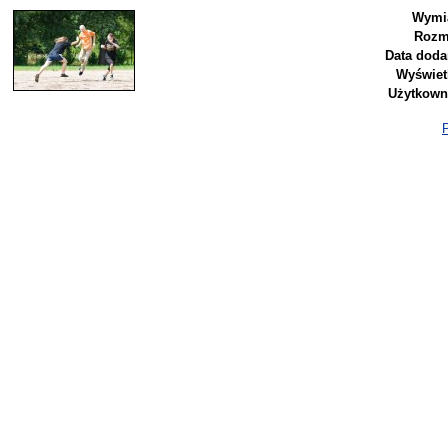
Wymia
Rozm
Data doda
Wyświet
Użytkown
P