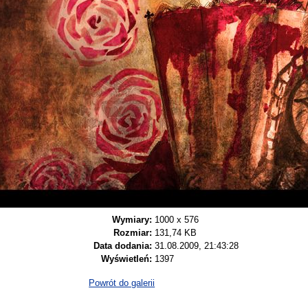
Wymiary:
1000 x 576
Rozmiar:
131,74 KB
Data dodania:
31.08.2009, 21:43:28
Wyświetleń:
1397
Powrót do galerii