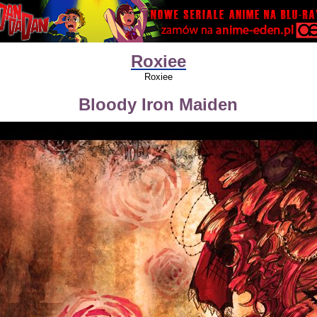
Roxiee
Roxiee
Bloody Iron Maiden